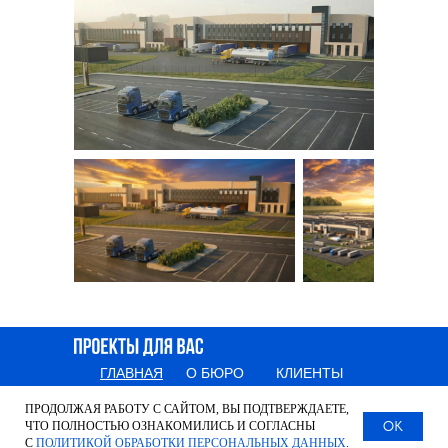
INFO@2
ГЛАВНАЯ
О БЮРО
КЛИЕНТЫ
ПРОЕКТЫ
УСЛУГИ
КОНТАКТЫ
ПРОДОЛЖАЯ РАБОТУ С САЙТОМ, ВЫ ПОДТВЕРЖДАЕТЕ,
OK
ЧТО ПОЛНОСТЬЮ ОЗНАКОМИЛИСЬ И СОГЛАСНЫ
INFO@2UPRO.RU
+7 999 232-93-96
С
ПОЛИТИКОЙ ОБРАБОТКИ ПЕРСОНАЛЬНЫХ ДАННЫХ
.