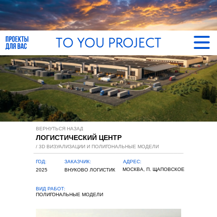
TO YOU PROJECT
ГЛА
ПРО
ВЕРНУТЬСЯ НАЗАД
О Б
ЛОГИСТИЧЕСКИЙ ЦЕНТР
/ 3D ВИЗУАЛИЗАЦИИ И ПОЛИГОНАЛЬНЫЕ МОДЕЛИ
КЛИ
ГОД:
ЗАКАЗЧИК:
АДРЕС:
МОСКВА, П. ЩАПОВСКОЕ
2025
ВНУКОВО ЛОГИСТИК
КОН
ВИД РАБОТ:
ПОЛИГОНАЛЬНЫЕ МОДЕЛИ