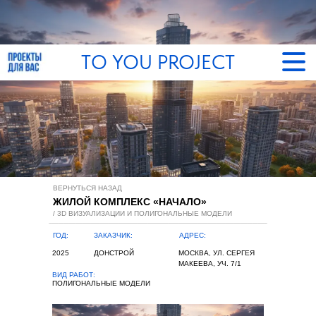
TO YOU PROJECT
ГЛА
ПРО
ВЕРНУТЬСЯ НАЗАД
О Б
ЖИЛОЙ КОМПЛЕКС «НАЧАЛО»
/ 3D ВИЗУАЛИЗАЦИИ И ПОЛИГОНАЛЬНЫЕ МОДЕЛИ
КЛИ
ГОД:
ЗАКАЗЧИК:
АДРЕС:
2025
ДОНСТРОЙ
МОСКВА, УЛ. СЕРГЕЯ
МАКЕЕВА, УЧ. 7/1
КОН
ВИД РАБОТ:
ПОЛИГОНАЛЬНЫЕ МОДЕЛИ