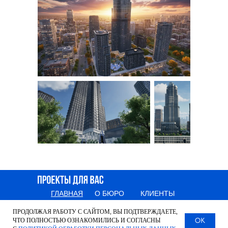
INFO@2
ГЛАВНАЯ
О БЮРО
КЛИЕНТЫ
ПРОЕКТЫ
УСЛУГИ
КОНТАКТЫ
ПРОДОЛЖАЯ РАБОТУ С САЙТОМ, ВЫ ПОДТВЕРЖДАЕТЕ,
OK
ЧТО ПОЛНОСТЬЮ ОЗНАКОМИЛИСЬ И СОГЛАСНЫ
INFO@2UPRO.RU
+7 999 232-93-96