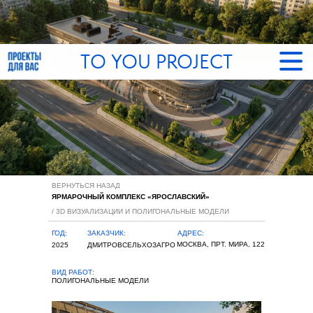
TO YOU PROJECT
ГЛА
ПРО
ВЕРНУТЬСЯ НАЗАД
О Б
ЯРМАРОЧНЫЙ КОМПЛЕКС «ЯРОСЛАВСКИЙ»
/ 3D ВИЗУАЛИЗАЦИИ И ПОЛИГОНАЛЬНЫЕ МОДЕЛИ
КЛИ
ГОД:
ЗАКАЗЧИК:
АДРЕС:
МОСКВА, ПРТ. МИРА, 122
2025
ДМИТРОВСЕЛЬХОЗАГРО
КОН
ВИД РАБОТ:
ПОЛИГОНАЛЬНЫЕ МОДЕЛИ