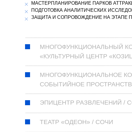
МАСТЕРПЛАНИРОВАНИЕ ПАРКОВ АТТРАК
ПОДГОТОВКА АНАЛИТИЧЕСКИХ ИССЛЕДО
ЗАЩИТА И СОПРОВОЖДЕНИЕ НА ЭТАПЕ
INFO@2
МНОГОФУНКЦИОНАЛЬНЫЙ К
«КУЛЬТУРНЫЙ ЦЕНТР «КОЗИЦ
МНОГОФУНКЦИОНАЛЬНОЕ КО
СОБЫТИЙНОЕ ПРОСТРАНСТВО
ЭПИЦЕНТР РАЗВЛЕЧЕНИЙ / 
ТЕАТР «ОДЕОН» / СОЧИ